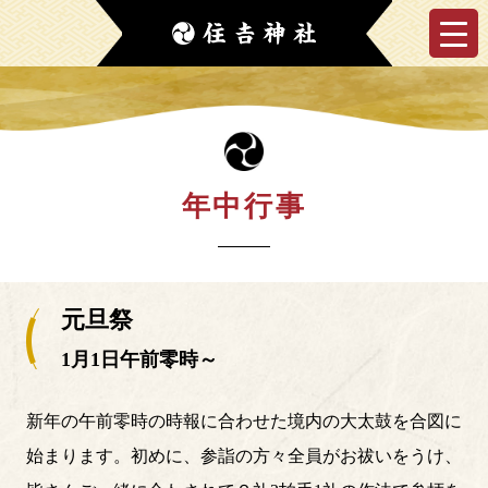
年中行事
元旦祭
1月1日午前零時～
新年の午前零時の時報に合わせた境内の大太鼓を合図に
始まります。初めに、参詣の方々全員がお祓いをうけ、