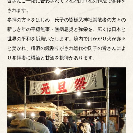
皆さんご一緒に合わされて２礼2拍手1礼の作法で参拝を
されます。
参拝の方々をはじめ、氏子の皆様又神社崇敬者の方々の
新しき年の平穏無事・無病息災と弥栄を、広くは日本と
世界の平和を祈願いたします。境内ではかがり火が赤々
と焚かれ、樽酒の鏡割りがされ総代や氏子の皆さんによ
り参拝者に樽酒と甘酒を接待があります。