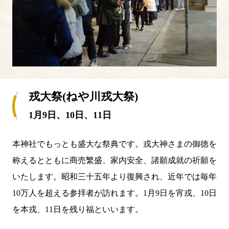
戎大祭(ねや川戎大祭)
1月9日、10日、11日
本神社でもっとも盛大な祭典です。戎大神さまの御徳を
称えるとともに商売繁盛、家内安全、諸願成就の祈願を
いたします。昭和三十五年より復興され、近年では毎年
10万人を超える参拝者が訪れます。1月9日を宵戎、10日
を本戎、11日を残り福といいます。